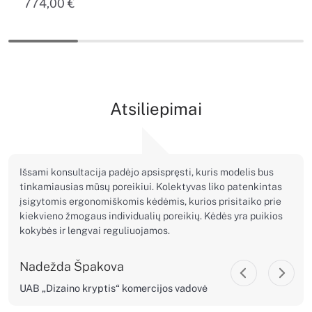
774,00
€
Atsiliepimai
Išsami konsultacija padėjo apsispręsti, kuris modelis bus
tinkamiausias mūsų poreikiui. Kolektyvas liko patenkintas
įsigytomis ergonomiškomis kėdėmis, kurios prisitaiko prie
kiekvieno žmogaus individualių poreikių. Kėdės yra puikios
kokybės ir lengvai reguliuojamos.
Nadežda Špakova
UAB „Dizaino kryptis“ komercijos vadovė