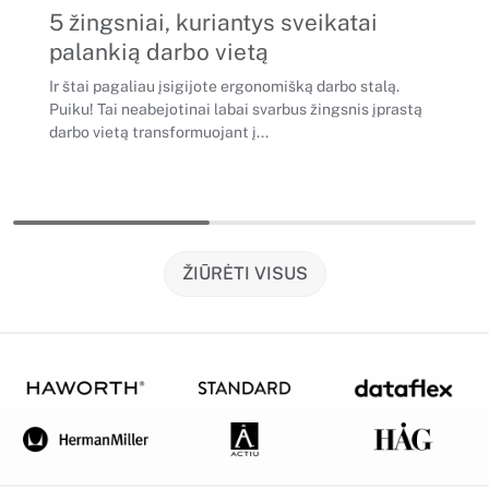
5 žingsniai, kuriantys sveikatai
palankią darbo vietą
Ir štai pagaliau įsigijote ergonomišką darbo stalą.
Puiku! Tai neabejotinai labai svarbus žingsnis įprastą
darbo vietą transformuojant į...
ŽIŪRĖTI VISUS