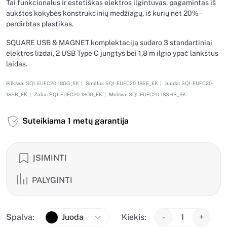
Tai funkcionalus ir estetiškas elektros ilgintuvas, pagamintas iš
aukštos kokybės konstrukcinių medžiagų, iš kurių net 20% –
perdirbtas plastikas.
SQUARE USB & MAGNET komplektaciją sudaro 3 standartiniai
elektros lizdai, 2 USB Type C jungtys bei 1,8 m ilgio ypač lankstus
laidas.
Pilkšva:
SQ1-EUFC20-18GG_EK |
Smėlio:
SQ1-EUFC20-18BE_EK |
Juoda:
SQ1-EUFC20-
18SB_EK |
Žalia:
SQ1-EUFC20-18OG_EK |
Melsva:
SQ1-EUFC20-18SHB_EK
Suteikiama 1 metų garantija
ĮSIMINTI
PALYGINTI
Spalva:
Juoda
Kiekis:
-
+