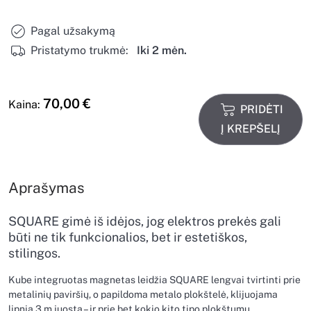
Pagal užsakymą
Pristatymo trukmė:
Iki 2 mėn.
70,00
€
Kaina:
PRIDĖTI
Į KREPŠELĮ
Aprašymas
SQUARE gimė iš idėjos, jog elektros prekės gali
būti ne tik funkcionalios, bet ir estetiškos,
stilingos.
Kube integruotas magnetas leidžia SQUARE lengvai tvirtinti prie
metalinių paviršių, o papildoma metalo plokštelė, klijuojama
lipnia 3 m juosta – ir prie bet kokio kito tipo plokštumų.