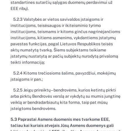
standartines sutarčių sąlygas duomenų perdavimui už
EEE ribų).
5.2.3 Valstybės ar vietos savivaldos įstaigoms ir
institucijoms, teisėsaugos ir ikiteisminio tyrimo
institucijoms, teismams ir kitoms ginčus nagrinėjančioms
institucijoms, kitiems asmenims, vykdantiems įstatymų
pavestas funkcijas, pagal Lietuvos Respublikos teisės
aktų numatytą tvarką. Šiems subjektams teikiame
įstatymų nustatytą ar pačių subjektų nurodytą privalomą
teikti informaciją;
5.2.4 Kitoms trečiosioms šalims, pavyzdžiui, mokėjimų
įstaigoms ir pan.;
5.2.5 Jeigu prireiktų – bendrovėms, kurios ketintų pirkti
arba pirktų Bendrovės verslą ar vykdytų su mumis jungtinę
veiklą ar bendradarbiautų kita forma, taip pat mūsų
įsteigtoms bendrovėms.
5.3 Paprastai Asmens duomenis mes tvarkome EEE,
tačiau kai kuriais atvejais Jūsų Asmens duomenys gali