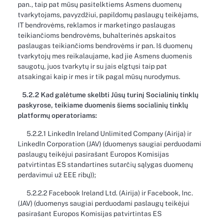
pan., taip pat mūsų pasitelktiems Asmens duomenų
tvarkytojams, pavyzdžiui, papildomų paslaugų teikėjams,
IT bendrovėms, reklamos ir marketingo paslaugas
teikiančioms bendrovėms, buhalterinės apskaitos
paslaugas teikiančioms bendrovėms ir pan. Iš duomenų
tvarkytojų mes reikalaujame, kad jie Asmens duomenis
saugotų, juos tvarkytų ir su jais elgtųsi taip pat
atsakingai kaip ir mes ir tik pagal mūsų nurodymus.
5.2.2 Kad galėtume skelbti Jūsų turinį Socialinių tinklų
paskyrose, teikiame duomenis šiems socialinių tinklų
platformų operatoriams:
5.2.2.1 LinkedIn Ireland Unlimited Company (Airija) ir
LinkedIn Corporation (JAV) (duomenys saugiai perduodami
paslaugų teikėjui pasirašant Europos Komisijas
patvirtintas ES standartines sutarčių sąlygas duomenų
perdavimui už EEE ribų));
5.2.2.2 Facebook Ireland Ltd. (Airija) ir Facebook, Inc.
(JAV) (duomenys saugiai perduodami paslaugų teikėjui
pasirašant Europos Komisijas patvirtintas ES