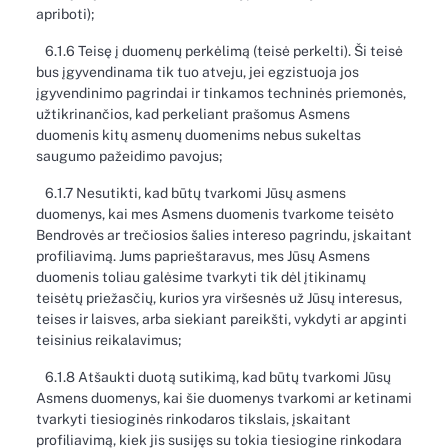
apriboti);
6.1.6 Teisę į duomenų perkėlimą (teisė perkelti). Ši teisė
bus įgyvendinama tik tuo atveju, jei egzistuoja jos
įgyvendinimo pagrindai ir tinkamos techninės priemonės,
užtikrinančios, kad perkeliant prašomus Asmens
duomenis kitų asmenų duomenims nebus sukeltas
saugumo pažeidimo pavojus;
6.1.7 Nesutikti, kad būtų tvarkomi Jūsų asmens
duomenys, kai mes Asmens duomenis tvarkome teisėto
Bendrovės ar trečiosios šalies intereso pagrindu, įskaitant
profiliavimą. Jums paprieštaravus, mes Jūsų Asmens
duomenis toliau galėsime tvarkyti tik dėl įtikinamų
teisėtų priežasčių, kurios yra viršesnės už Jūsų interesus,
teises ir laisves, arba siekiant pareikšti, vykdyti ar apginti
teisinius reikalavimus;
6.1.8 Atšaukti duotą sutikimą, kad būtų tvarkomi Jūsų
Asmens duomenys, kai šie duomenys tvarkomi ar ketinami
tvarkyti tiesioginės rinkodaros tikslais, įskaitant
profiliavimą, kiek jis susijęs su tokia tiesiogine rinkodara