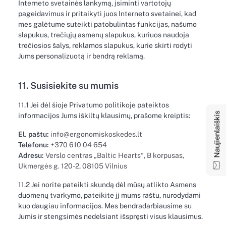
Interneto svetainės lankymą, įsiminti vartotojų
pageidavimus ir pritaikyti juos Interneto svetainei, kad
mes galėtume suteikti patobulintas funkcijas, našumo
slapukus, trečiųjų asmenų slapukus, kuriuos naudoja
trečiosios šalys, reklamos slapukus, kurie skirti rodyti
Jums personalizuotą ir bendrą reklamą.
Naujienlaiškis
11. Susisiekite su mumis
11.1 Jei dėl šioje Privatumo politikoje pateiktos
informacijos Jums iškiltų klausimų, prašome kreiptis:
El. paštu:
info@ergonomiskoskedes.lt
Telefonu:
+370 610 04 654
Adresu:
Verslo centras „Baltic Hearts“, B korpusas,
Ukmergės g. 120-2, 08105 Vilnius
11.2 Jei norite pateikti skundą dėl mūsų atlikto Asmens
duomenų tvarkymo, pateikite jį mums raštu, nurodydami
kuo daugiau informacijos. Mes bendradarbiausime su
Jumis ir stengsimės nedelsiant išspręsti visus klausimus.