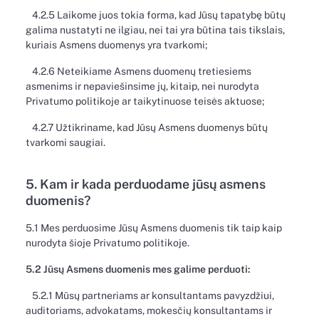
4.2.5 Laikome juos tokia forma, kad Jūsų tapatybę būtų
galima nustatyti ne ilgiau, nei tai yra būtina tais tikslais,
kuriais Asmens duomenys yra tvarkomi;
4.2.6 Neteikiame Asmens duomenų tretiesiems
asmenims ir nepaviešinsime jų, kitaip, nei nurodyta
Privatumo politikoje ar taikytinuose teisės aktuose;
4.2.7 Užtikriname, kad Jūsų Asmens duomenys būtų
tvarkomi saugiai.
5. Kam ir kada perduodame jūsų asmens
duomenis?
5.1 Mes perduosime Jūsų Asmens duomenis tik taip kaip
nurodyta šioje Privatumo politikoje.
5.2 Jūsų Asmens duomenis mes galime perduoti:
5.2.1 Mūsų partneriams ar konsultantams pavyzdžiui,
auditoriams, advokatams, mokesčių konsultantams ir