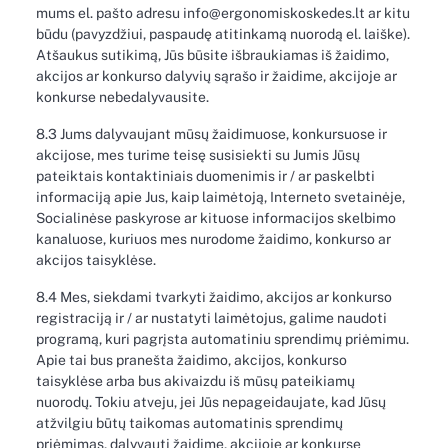
mums el. pašto adresu info@ergonomiskoskedes.lt ar kitu
būdu (pavyzdžiui, paspaudę atitinkamą nuorodą el. laiške).
Atšaukus sutikimą, Jūs būsite išbraukiamas iš žaidimo,
akcijos ar konkurso dalyvių sąrašo ir žaidime, akcijoje ar
konkurse nebedalyvausite.
8.3 Jums dalyvaujant mūsų žaidimuose, konkursuose ir
akcijose, mes turime teisę susisiekti su Jumis Jūsų
pateiktais kontaktiniais duomenimis ir / ar paskelbti
informaciją apie Jus, kaip laimėtoją, Interneto svetainėje,
Socialinėse paskyrose ar kituose informacijos skelbimo
kanaluose, kuriuos mes nurodome žaidimo, konkurso ar
akcijos taisyklėse.
8.4 Mes, siekdami tvarkyti žaidimo, akcijos ar konkurso
registraciją ir / ar nustatyti laimėtojus, galime naudoti
programą, kuri pagrįsta automatiniu sprendimų priėmimu.
Apie tai bus pranešta žaidimo, akcijos, konkurso
taisyklėse arba bus akivaizdu iš mūsų pateikiamų
nuorodų. Tokiu atveju, jei Jūs nepageidaujate, kad Jūsų
atžvilgiu būtų taikomas automatinis sprendimų
priėmimas, dalyvauti žaidime, akcijoje ar konkurse