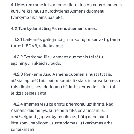
4.1 Mes renkame ir tvarkome tik tokius Asmens duomenis,
kurių reikia mūsų nurodytiems Asmens duomenų
tvarkymo tikslams pasiekti.
4.2 Tvarkydami Jūsų Asmens duomenis mes:
4.2.1 Laikomės galiojančių ir taikomų teisės aktų, tame
tarpe ir BDAR, reikalavimų;
4.2.2 Tvarkome Jūsų Asmens duomenis teisėtu,
sąžiningu ir skaidriu būdu;
4.2.3 Renkame Jūsų Asmens duomenis nustatytais,
aiškiai apibrėžtais bei teisėtais tikslais ir netvarkome su
tais tikslais nesuderinamu būdu, išskyrus tiek, kiek tai
leidžia teisės aktai;
4.2.4 Imamės visų pagrįstų priemonių užtikrinti, kad
Asmens duomenys, kurie nėra tikslūs ar išsamūs,
atsižvelgiant į jų tvarkymo tikslus, būtų nedelsiant
ištaisomi, papildomi, sustabdomas jų tvarkymas arba
sunaikinami;