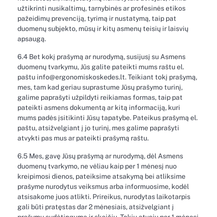
užtikrinti nusikaltimų, tarnybinės ar profesinės etikos
pažeidimų prevenciją, tyrimą ir nustatymą, taip pat
duomenų subjekto, mūsų ir kitų asmenų teisių ir laisvių
apsaugą.
6.4 Bet kokį prašymą ar nurodymą, susijusį su Asmens
duomenų tvarkymu, Jūs galite pateikti mums raštu el.
paštu info@ergonomiskoskedes.lt. Teikiant tokį prašymą,
mes, tam kad geriau suprastume Jūsų prašymo turinį,
galime paprašyti užpildyti reikiamas formas, taip pat
pateikti asmens dokumentą ar kitą informaciją, kuri
mums padės įsitikinti Jūsų tapatybe. Pateikus prašymą el.
paštu, atsižvelgiant į jo turinį, mes galime paprašyti
atvykti pas mus ar pateikti prašymą raštu.
6.5 Mes, gavę Jūsų prašymą ar nurodymą, dėl Asmens
duomenų tvarkymo, ne vėliau kaip per 1 mėnesį nuo
kreipimosi dienos, pateiksime atsakymą bei atliksime
prašyme nurodytus veiksmus arba informuosime, kodėl
atsisakome juos atlikti. Prireikus, nurodytas laikotarpis
gali būti pratęstas dar 2 mėnesiais, atsižvelgiant į