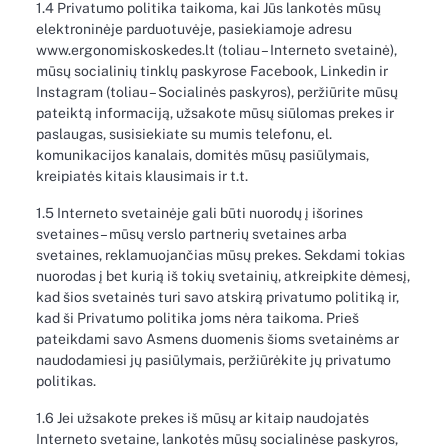
1.4 Privatumo politika taikoma, kai Jūs lankotės mūsų
elektroninėje parduotuvėje, pasiekiamoje adresu
www.ergonomiskoskedes.lt (toliau – Interneto svetainė),
mūsų socialinių tinklų paskyrose Facebook, Linkedin ir
Instagram (toliau – Socialinės paskyros), peržiūrite mūsų
pateiktą informaciją, užsakote mūsų siūlomas prekes ir
paslaugas, susisiekiate su mumis telefonu, el.
komunikacijos kanalais, domitės mūsų pasiūlymais,
kreipiatės kitais klausimais ir t.t.
1.5 Interneto svetainėje gali būti nuorodų į išorines
svetaines – mūsų verslo partnerių svetaines arba
svetaines, reklamuojančias mūsų prekes. Sekdami tokias
nuorodas į bet kurią iš tokių svetainių, atkreipkite dėmesį,
kad šios svetainės turi savo atskirą privatumo politiką ir,
kad ši Privatumo politika joms nėra taikoma. Prieš
pateikdami savo Asmens duomenis šioms svetainėms ar
naudodamiesi jų pasiūlymais, peržiūrėkite jų privatumo
politikas.
1.6 Jei užsakote prekes iš mūsų ar kitaip naudojatės
Interneto svetaine, lankotės mūsų socialinėse paskyros,