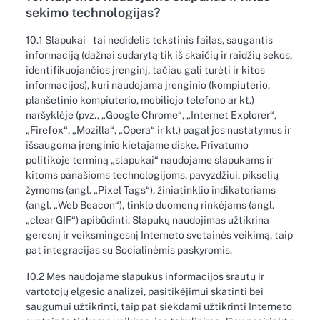
sekimo technologijas?
10.1 Slapukai – tai nedidelis tekstinis failas, saugantis
informaciją (dažnai sudarytą tik iš skaičių ir raidžių sekos,
identifikuojančios įrenginį, tačiau gali turėti ir kitos
informacijos), kuri naudojama įrenginio (kompiuterio,
planšetinio kompiuterio, mobiliojo telefono ar kt.)
naršyklėje (pvz., „Google Chrome“, „Internet Explorer“,
„Firefox“, „Mozilla“, „Opera“ ir kt.) pagal jos nustatymus ir
išsaugoma įrenginio kietajame diske. Privatumo
politikoje terminą „slapukai“ naudojame slapukams ir
kitoms panašioms technologijoms, pavyzdžiui, pikselių
žymoms (angl. „Pixel Tags“), žiniatinklio indikatoriams
(angl. „Web Beacon“), tinklo duomenų rinkėjams (angl.
„clear GIF“) apibūdinti. Slapukų naudojimas užtikrina
geresnį ir veiksmingesnį Interneto svetainės veikimą, taip
pat integracijas su Socialinėmis paskyromis.
10.2 Mes naudojame slapukus informacijos srautų ir
vartotojų elgesio analizei, pasitikėjimui skatinti bei
saugumui užtikrinti, taip pat siekdami užtikrinti Interneto