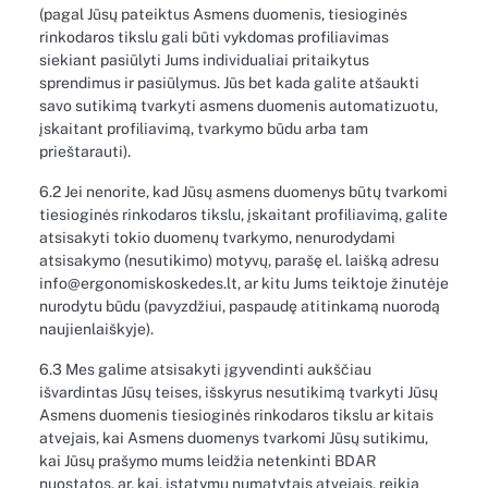
(pagal Jūsų pateiktus Asmens duomenis, tiesioginės
rinkodaros tikslu gali būti vykdomas profiliavimas
siekiant pasiūlyti Jums individualiai pritaikytus
sprendimus ir pasiūlymus. Jūs bet kada galite atšaukti
savo sutikimą tvarkyti asmens duomenis automatizuotu,
įskaitant profiliavimą, tvarkymo būdu arba tam
prieštarauti).
6.2 Jei nenorite, kad Jūsų asmens duomenys būtų tvarkomi
tiesioginės rinkodaros tikslu, įskaitant profiliavimą, galite
atsisakyti tokio duomenų tvarkymo, nenurodydami
atsisakymo (nesutikimo) motyvų, parašę el. laišką adresu
info@ergonomiskoskedes.lt, ar kitu Jums teiktoje žinutėje
nurodytu būdu (pavyzdžiui, paspaudę atitinkamą nuorodą
naujienlaiškyje).
6.3 Mes galime atsisakyti įgyvendinti aukščiau
išvardintas Jūsų teises, išskyrus nesutikimą tvarkyti Jūsų
Asmens duomenis tiesioginės rinkodaros tikslu ar kitais
atvejais, kai Asmens duomenys tvarkomi Jūsų sutikimu,
kai Jūsų prašymo mums leidžia netenkinti BDAR
nuostatos, ar, kai, įstatymų numatytais atvejais, reikia