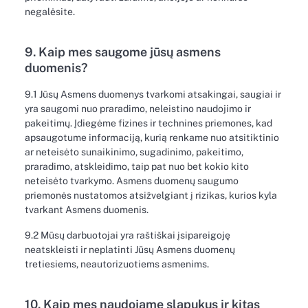
negalėsite.
9. Kaip mes saugome jūsų asmens
duomenis?
9.1 Jūsų Asmens duomenys tvarkomi atsakingai, saugiai ir
yra saugomi nuo praradimo, neleistino naudojimo ir
pakeitimų. Įdiegėme fizines ir technines priemones, kad
apsaugotume informaciją, kurią renkame nuo atsitiktinio
ar neteisėto sunaikinimo, sugadinimo, pakeitimo,
praradimo, atskleidimo, taip pat nuo bet kokio kito
neteisėto tvarkymo. Asmens duomenų saugumo
priemonės nustatomos atsižvelgiant į rizikas, kurios kyla
tvarkant Asmens duomenis.
9.2 Mūsų darbuotojai yra raštiškai įsipareigoję
neatskleisti ir neplatinti Jūsų Asmens duomenų
tretiesiems, neautorizuotiems asmenims.
10. Kaip mes naudojame slapukus ir kitas