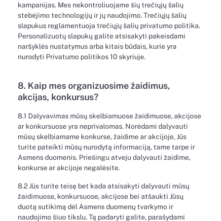
kampanijas. Mes nekontroliuojame šių trečiųjų šalių
stebėjimo technologijų ir jų naudojimo. Trečiųjų šalių
slapukus reglamentuoja trečiųjų šalių privatumo politika.
Personalizuotų slapukų galite atsisakyti pakeisdami
naršyklės nustatymus arba kitais būdais, kurie yra
nurodyti Privatumo politikos 10 skyriuje.
8. Kaip mes organizuosime žaidimus,
akcijas, konkursus?
8.1 Dalyvavimas mūsų skelbiamuose žaidimuose, akcijose
ar konkursuose yra neprivalomas. Norėdami dalyvauti
mūsų skelbiamame konkurse, žaidime ar akcijoje, Jūs
turite pateikti mūsų nurodytą informaciją, tame tarpe ir
Asmens duomenis. Priešingu atveju dalyvauti žaidime,
konkurse ar akcijoje negalėsite.
8.2 Jūs turite teisę bet kada atsisakyti dalyvauti mūsų
žaidimuose, konkursuose, akcijose bei atšaukti Jūsų
duotą sutikimą dėl Asmens duomenų tvarkymo ir
naudojimo šiuo tikslu. Tą padaryti galite, parašydami