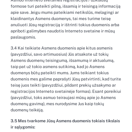
Asmuo Interneto svetainės registracijos / užklausų
formose turi pateikti pilną, išsamią ir teisingą informaciją
apie save. Jeigu mums pateikiami netikslūs, melagingi ar
klaidinantys Asmens duomenys, tai mes turime teisę
anuliuoti Jūsų registraciją ir ištrinti tokius duomenis arba
apriboti galimybes naudotis Interneto svetaine ir mūsų
paslaugomis.
3.4 Kai teikiate Asmens duomenis apie kitus asmenis
(pavyzdžiui, savo artimuosius) Jūs atsakote už tokių
Asmens duomenų teisingumą, išsamumą ir aktualumą,
taip pat už tokio asmens sutikimą, kad jo Asmens
duomenys būtų pateikti mums. Jums teikiant tokius
duomenis mes galime paprašyti Jūsų patvirtinti, kad turite
teisę juos teikti (pavyzdžiui, pildant prekių užsakymo ar
registracijos Interneto svetainėje formas). Esant poreikiui
(pavyzdžiui, toks asmuo teiraujasi mūsų apie jo Asmens
duomenų gavimą), mes nurodysime Jus kaip tokių
duomenų teikėją.
3.5 Mes tvarkome Jūsų Asmens duomenis tokiais tikslais
ir sąlygomis: