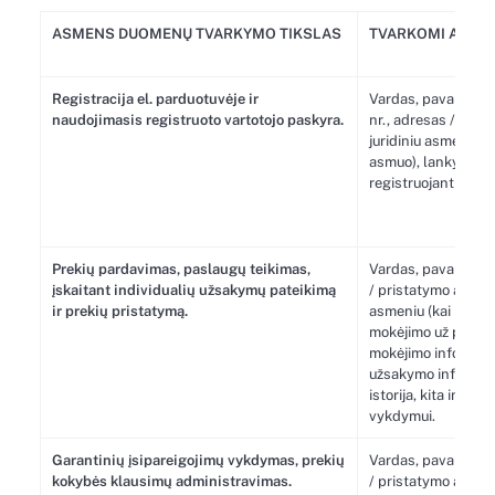
ASMENS DUOMENŲ TVARKYMO TIKSLAS
TVARKOMI ASME
Registracija el. parduotuvėje ir
Vardas, pavardė, el.
naudojimasis registruoto vartotojo paskyra.
nr., adresas / pris
juridiniu asmeniu (k
asmuo), lankymosi p
registruojantis pat
Prekių pardavimas, paslaugų teikimas,
Vardas, pavardė, el.
įskaitant individualių užsakymų pateikimą
/ pristatymo adresa
ir prekių pristatymą.
asmeniu (kai prekes
mokėjimo už prekes 
mokėjimo informacij
užsakymo informacij
istorija, kita infor
vykdymui.
Garantinių įsipareigojimų vykdymas, prekių
Vardas, pavardė, el.
kokybės klausimų administravimas.
/ pristatymo adresa