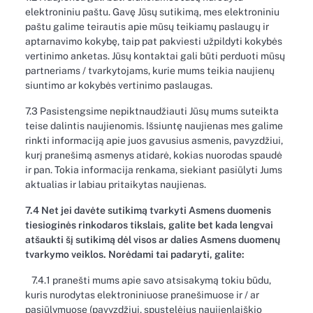
elektroniniu paštu. Gavę Jūsų sutikimą, mes elektroniniu
paštu galime teirautis apie mūsų teikiamų paslaugų ir
aptarnavimo kokybę, taip pat pakviesti užpildyti kokybės
vertinimo anketas. Jūsų kontaktai gali būti perduoti mūsų
partneriams / tvarkytojams, kurie mums teikia naujienų
siuntimo ar kokybės vertinimo paslaugas.
7.3 Pasistengsime nepiktnaudžiauti Jūsų mums suteikta
teise dalintis naujienomis. Išsiuntę naujienas mes galime
rinkti informaciją apie juos gavusius asmenis, pavyzdžiui,
kurį pranešimą asmenys atidarė, kokias nuorodas spaudė
ir pan. Tokia informacija renkama, siekiant pasiūlyti Jums
aktualias ir labiau pritaikytas naujienas.
7.4 Net jei davėte sutikimą tvarkyti Asmens duomenis
tiesioginės rinkodaros tikslais, galite bet kada lengvai
atšaukti šį sutikimą dėl visos ar dalies Asmens duomenų
tvarkymo veiklos. Norėdami tai padaryti, galite:
7.4.1 pranešti mums apie savo atsisakymą tokiu būdu,
kuris nurodytas elektroniniuose pranešimuose ir / ar
pasiūlymuose (pavyzdžiui, spustelėjus naujienlaiškio