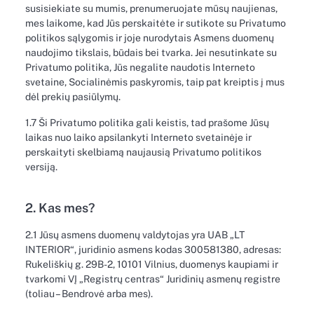
susisiekiate su mumis, prenumeruojate mūsų naujienas,
mes laikome, kad Jūs perskaitėte ir sutikote su Privatumo
politikos sąlygomis ir joje nurodytais Asmens duomenų
naudojimo tikslais, būdais bei tvarka. Jei nesutinkate su
Privatumo politika, Jūs negalite naudotis Interneto
svetaine, Socialinėmis paskyromis, taip pat kreiptis į mus
dėl prekių pasiūlymų.
1.7 Ši Privatumo politika gali keistis, tad prašome Jūsų
laikas nuo laiko apsilankyti Interneto svetainėje ir
perskaityti skelbiamą naujausią Privatumo politikos
versiją.
2. Kas mes?
2.1 Jūsų asmens duomenų valdytojas yra UAB „LT
INTERIOR“, juridinio asmens kodas 300581380, adresas:
Rukeliškių g. 29B-2, 10101 Vilnius, duomenys kaupiami ir
tvarkomi VĮ „Registrų centras“ Juridinių asmenų registre
(toliau – Bendrovė arba mes).