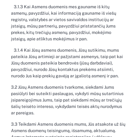
3.1.3 Kai Asmens duomenis mes gauname iš kitų
asmenų, pavyzdžiui, kai informaciją gauname iš viešų
registrų, valstybės ar vietos savivaldos institucijų ar
įstaigų, mūsų partnerių, pavyzdžiui pristatančių Jums
prekes, kitų trečiųjų asmenų, pavyzdžiui, mokėjimo
įstaigų, apie atliktus mokėjimus ir pan.
3.1.4 Kai Jūsų asmens duomenis, Jūsų sutikimu, mums
pateikia Jūsų artimieji ar pažįstami asmenys, taip pat kai
Jūsų duomenis pateikia bendrovės (jūsų darbdaviai),
pavyzdžiui, nurodo Jūsų kontaktus prekėms atsiimti,
nurodo Jus kaip prekių gavėją ar įgaliotą asmenį ir pan.
3.2 Jūsų Asmens duomenis tvarkome, siekdami Jums
pasiūlyti bei suteikti paslaugas, vykdyti mūsų sutartinius
įsipareigojimus Jums, taip pat siekdami mūsų ar trečiųjų
šalių teisėto intereso, vykdydami teisės aktų nurodymus
ar pareigas.
3.3 Teikdami Asmens duomenis mums, Jūs atsakote už šių
Asmens duomenų teisingumą, išsamumą, aktualumą.