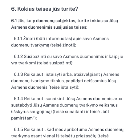
6. Kokias teises jūs turite?
6.1 Jūs, kaip duomenų subjektas, turite tokias su Jūsų
Asmens duomenimis susijusias teises:
6.1.1 Žinoti (būti informuotas) apie savo Asmens
duomenų tvarkymą (teisė žinoti);
6.1.2 Susipažinti su savo Asmens duomenimis ir kaip jie
yra tvarkomi (teisė susipažinti);
6.1.3 Reikalauti ištaisyti arba, atsižvelgiant į Asmens
duomenų tvarkymo tikslus, papildyti neišsamius Jūsų
Asmens duomenis (teisė ištaisyti);
6.1.4 Reikalauti sunaikinti Jūsų Asmens duomenis arba
sustabdyti Jūsų Asmens duomenų tvarkymo veiksmus
(išskyrus saugojimą) (teisė sunaikinti ir teisė „būti
pamirštam“);
6.1.5 Reikalauti, kad mes apribotume Asmens duomenų
tvarkymą esant vienai iš teisėtų priežasčių (teisė