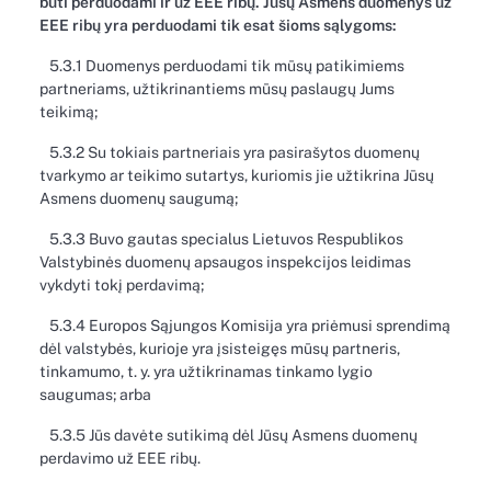
būti perduodami ir už EEE ribų. Jūsų Asmens duomenys už
EEE ribų yra perduodami tik esat šioms sąlygoms:
5.3.1 Duomenys perduodami tik mūsų patikimiems
partneriams, užtikrinantiems mūsų paslaugų Jums
teikimą;
5.3.2 Su tokiais partneriais yra pasirašytos duomenų
tvarkymo ar teikimo sutartys, kuriomis jie užtikrina Jūsų
Asmens duomenų saugumą;
5.3.3 Buvo gautas specialus Lietuvos Respublikos
Valstybinės duomenų apsaugos inspekcijos leidimas
vykdyti tokį perdavimą;
5.3.4 Europos Sąjungos Komisija yra priėmusi sprendimą
dėl valstybės, kurioje yra įsisteigęs mūsų partneris,
tinkamumo, t. y. yra užtikrinamas tinkamo lygio
saugumas; arba
5.3.5 Jūs davėte sutikimą dėl Jūsų Asmens duomenų
perdavimo už EEE ribų.