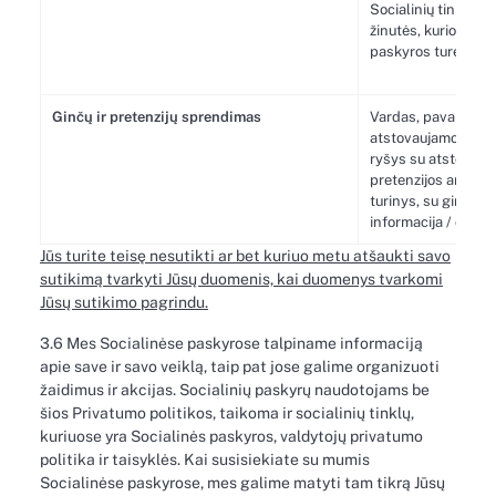
Socialinių tinklų, p
žinutės, kuriomis 
paskyros turėtojas.
Ginčų ir pretenzijų sprendimas
Vardas, pavardė, el.
atstovaujamo jurid
ryšys su atstovauja
pretenzijos ar kit
turinys, su ginču / 
informacija / dokum
Jūs turite teisę nesutikti ar bet kuriuo metu atšaukti savo
sutikimą tvarkyti Jūsų duomenis, kai duomenys tvarkomi
Jūsų sutikimo pagrindu.
3.6 Mes Socialinėse paskyrose talpiname informaciją
apie save ir savo veiklą, taip pat jose galime organizuoti
žaidimus ir akcijas. Socialinių paskyrų naudotojams be
šios Privatumo politikos, taikoma ir socialinių tinklų,
kuriuose yra Socialinės paskyros, valdytojų privatumo
politika ir taisyklės. Kai susisiekiate su mumis
Socialinėse paskyrose, mes galime matyti tam tikrą Jūsų