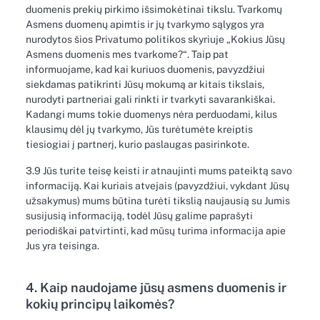
duomenis prekių pirkimo išsimokėtinai tikslu. Tvarkomų
Asmens duomenų apimtis ir jų tvarkymo sąlygos yra
nurodytos šios Privatumo politikos skyriuje „Kokius Jūsų
Asmens duomenis mes tvarkome?“. Taip pat
informuojame, kad kai kuriuos duomenis, pavyzdžiui
siekdamas patikrinti Jūsų mokumą ar kitais tikslais,
nurodyti partneriai gali rinkti ir tvarkyti savarankiškai.
Kadangi mums tokie duomenys nėra perduodami, kilus
klausimų dėl jų tvarkymo, Jūs turėtumėte kreiptis
tiesiogiai į partnerį, kurio paslaugas pasirinkote.
3.9 Jūs turite teisę keisti ir atnaujinti mums pateiktą savo
informaciją. Kai kuriais atvejais (pavyzdžiui, vykdant Jūsų
užsakymus) mums būtina turėti tikslią naujausią su Jumis
susijusią informaciją, todėl Jūsų galime paprašyti
periodiškai patvirtinti, kad mūsų turima informacija apie
Jus yra teisinga.
4. Kaip naudojame jūsų asmens duomenis ir
kokių principų laikomės?