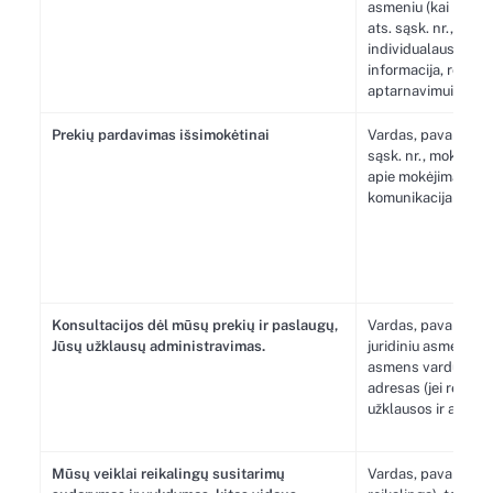
asmeniu (kai prekes
ats. sąsk. nr., mokė
individualaus užsa
informacija, reikal
aptarnavimui.
Prekių pardavimas išsimokėtinai
Vardas, pavardė, ad
sąsk. nr., mokėjim
apie mokėjimą, užs
komunikacija su kli
Konsultacijos dėl mūsų prekių ir paslaugų,
Vardas, pavardė, el.
Jūsų užklausų administravimas.
juridiniu asmeniu (ka
asmens vardu), adr
adresas (jei reikali
užklausos ir atsaky
Mūsų veiklai reikalingų susitarimų
Vardas, pavardė, a