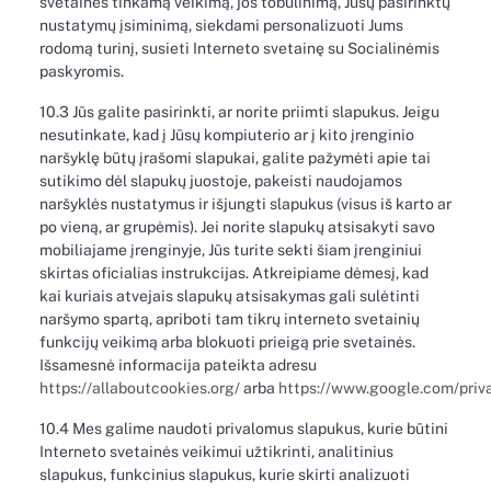
svetainės tinkamą veikimą, jos tobulinimą, Jūsų pasirinktų
nustatymų įsiminimą, siekdami personalizuoti Jums
rodomą turinį, susieti Interneto svetainę su Socialinėmis
paskyromis.
10.3 Jūs galite pasirinkti, ar norite priimti slapukus. Jeigu
nesutinkate, kad į Jūsų kompiuterio ar į kito įrenginio
naršyklę būtų įrašomi slapukai, galite pažymėti apie tai
sutikimo dėl slapukų juostoje, pakeisti naudojamos
naršyklės nustatymus ir išjungti slapukus (visus iš karto ar
po vieną, ar grupėmis). Jei norite slapukų atsisakyti savo
mobiliajame įrenginyje, Jūs turite sekti šiam įrenginiui
skirtas oficialias instrukcijas. Atkreipiame dėmesį, kad
kai kuriais atvejais slapukų atsisakymas gali sulėtinti
naršymo spartą, apriboti tam tikrų interneto svetainių
funkcijų veikimą arba blokuoti prieigą prie svetainės.
Išsamesnė informacija pateikta adresu
https://allaboutcookies.org/
arba
https://www.google.com/priv
10.4 Mes galime naudoti privalomus slapukus, kurie būtini
Interneto svetainės veikimui užtikrinti, analitinius
slapukus, funkcinius slapukus, kurie skirti analizuoti