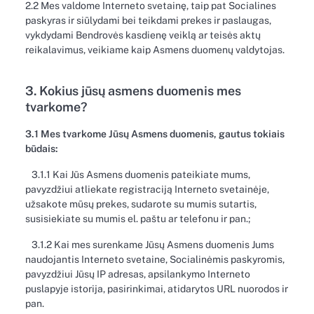
2.2 Mes valdome Interneto svetainę, taip pat Socialines
paskyras ir siūlydami bei teikdami prekes ir paslaugas,
vykdydami Bendrovės kasdienę veiklą ar teisės aktų
reikalavimus, veikiame kaip Asmens duomenų valdytojas.
3. Kokius jūsų asmens duomenis mes
tvarkome?
3.1 Mes tvarkome Jūsų Asmens duomenis, gautus tokiais
būdais:
3.1.1 Kai Jūs Asmens duomenis pateikiate mums,
pavyzdžiui atliekate registraciją Interneto svetainėje,
užsakote mūsų prekes, sudarote su mumis sutartis,
susisiekiate su mumis el. paštu ar telefonu ir pan.;
3.1.2 Kai mes surenkame Jūsų Asmens duomenis Jums
naudojantis Interneto svetaine, Socialinėmis paskyromis,
pavyzdžiui Jūsų IP adresas, apsilankymo Interneto
puslapyje istorija, pasirinkimai, atidarytos URL nuorodos ir
pan.