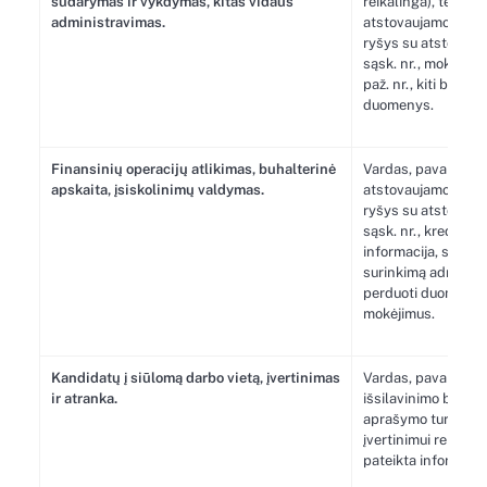
sudarymas ir vykdymas, kitas vidaus
reikalinga), tel. nr.
administravimas.
atstovaujamo jurid
ryšys su atstovauja
sąsk. nr., mokėjimo 
paž. nr., kiti bendr
duomenys.
Finansinių operacijų atlikimas, buhalterinė
Vardas, pavardė, el.
apskaita, įsiskolinimų valdymas.
atstovaujamo jurid
ryšys su atstovauja
sąsk. nr., kredito į
informacija, skolų 
surinkimą adminis
perduoti duomenys i
mokėjimus.
Kandidatų į siūlomą darbo vietą, įvertinimas
Vardas, pavardė, el.
ir atranka.
išsilavinimo bei v
aprašymo turinys, k
įvertinimui reikali
pateikta informacij