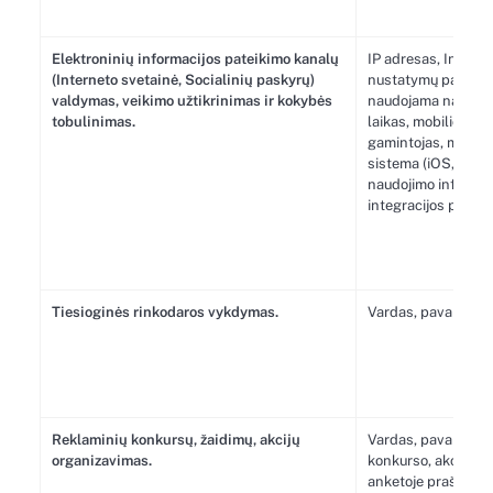
Elektroninių informacijos pateikimo kanalų
IP adresas, Interne
(Interneto svetainė, Socialinių paskyrų)
nustatymų pagalb
valdymas, veikimo užtikrinimas ir kokybės
naudojama naršyklė,
tobulinimas.
laikas, mobiliojo įr
gamintojas, mobilio
sistema (iOS, Andro
naudojimo informaci
integracijos paga
Tiesioginės rinkodaros vykdymas.
Vardas, pavardė, el.
Reklaminių konkursų, žaidimų, akcijų
Vardas, pavardė, el.
organizavimas.
konkurso, akcijos, 
anketoje prašomi 