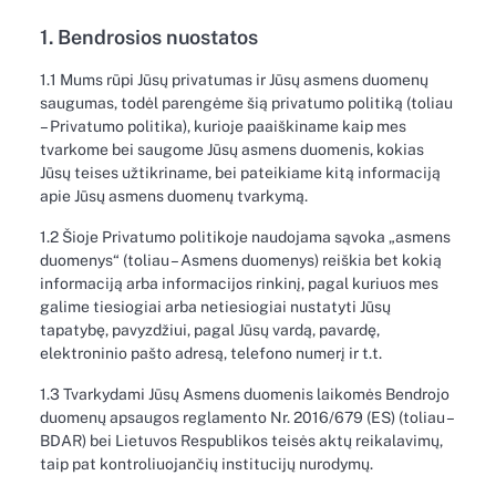
1. Bendrosios nuostatos
1.1 Mums rūpi Jūsų privatumas ir Jūsų asmens duomenų
saugumas, todėl parengėme šią privatumo politiką (toliau
– Privatumo politika), kurioje paaiškiname kaip mes
tvarkome bei saugome Jūsų asmens duomenis, kokias
Jūsų teises užtikriname, bei pateikiame kitą informaciją
apie Jūsų asmens duomenų tvarkymą.
1.2 Šioje Privatumo politikoje naudojama sąvoka „asmens
duomenys“ (toliau – Asmens duomenys) reiškia bet kokią
informaciją arba informacijos rinkinį, pagal kuriuos mes
galime tiesiogiai arba netiesiogiai nustatyti Jūsų
tapatybę, pavyzdžiui, pagal Jūsų vardą, pavardę,
elektroninio pašto adresą, telefono numerį ir t.t.
1.3 Tvarkydami Jūsų Asmens duomenis laikomės Bendrojo
duomenų apsaugos reglamento Nr. 2016/679 (ES) (toliau –
BDAR) bei Lietuvos Respublikos teisės aktų reikalavimų,
taip pat kontroliuojančių institucijų nurodymų.