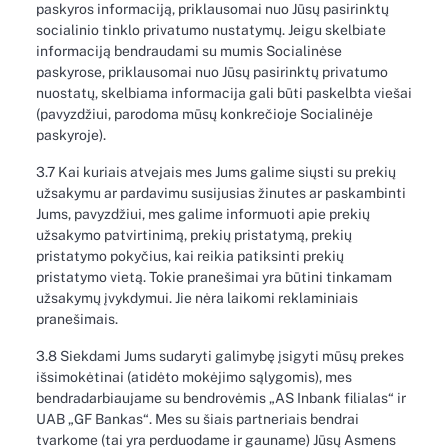
paskyros informaciją, priklausomai nuo Jūsų pasirinktų
socialinio tinklo privatumo nustatymų. Jeigu skelbiate
informaciją bendraudami su mumis Socialinėse
paskyrose, priklausomai nuo Jūsų pasirinktų privatumo
nuostatų, skelbiama informacija gali būti paskelbta viešai
(pavyzdžiui, parodoma mūsų konkrečioje Socialinėje
paskyroje).
3.7 Kai kuriais atvejais mes Jums galime siųsti su prekių
užsakymu ar pardavimu susijusias žinutes ar paskambinti
Jums, pavyzdžiui, mes galime informuoti apie prekių
užsakymo patvirtinimą, prekių pristatymą, prekių
pristatymo pokyčius, kai reikia patiksinti prekių
pristatymo vietą. Tokie pranešimai yra būtini tinkamam
užsakymų įvykdymui. Jie nėra laikomi reklaminiais
pranešimais.
3.8 Siekdami Jums sudaryti galimybę įsigyti mūsų prekes
išsimokėtinai (atidėto mokėjimo sąlygomis), mes
bendradarbiaujame su bendrovėmis „AS Inbank filialas“ ir
UAB „GF Bankas“. Mes su šiais partneriais bendrai
tvarkome (tai yra perduodame ir gauname) Jūsų Asmens