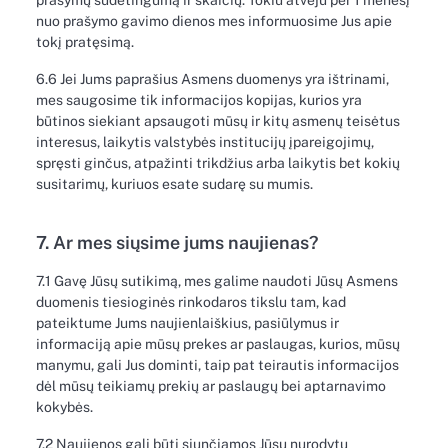
prašymų sudėtingumą ir skaičių. Tokiu atveju per 1 mėnesį
nuo prašymo gavimo dienos mes informuosime Jus apie
tokį pratęsimą.
6.6 Jei Jums paprašius Asmens duomenys yra ištrinami,
mes saugosime tik informacijos kopijas, kurios yra
būtinos siekiant apsaugoti mūsų ir kitų asmenų teisėtus
interesus, laikytis valstybės institucijų įpareigojimų,
spręsti ginčus, atpažinti trikdžius arba laikytis bet kokių
susitarimų, kuriuos esate sudarę su mumis.
7. Ar mes siųsime jums naujienas?
7.1 Gavę Jūsų sutikimą, mes galime naudoti Jūsų Asmens
duomenis tiesioginės rinkodaros tikslu tam, kad
pateiktume Jums naujienlaiškius, pasiūlymus ir
informaciją apie mūsų prekes ar paslaugas, kurios, mūsų
manymu, gali Jus dominti, taip pat teirautis informacijos
dėl mūsų teikiamų prekių ar paslaugų bei aptarnavimo
kokybės.
7.2 Naujienos gali būti siunčiamos Jūsų nurodytu