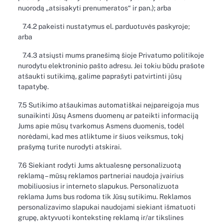
nuorodą „atsisakyti prenumeratos“ ir pan.); arba
7.4.2 pakeisti nustatymus el. parduotuvės paskyroje;
arba
7.4.3 atsiųsti mums pranešimą šioje Privatumo politikoje
nurodytu elektroninio pašto adresu. Jei tokiu būdu prašote
atšaukti sutikimą, galime paprašyti patvirtinti jūsų
tapatybę.
7.5 Sutikimo atšaukimas automatiškai neįpareigoja mus
sunaikinti Jūsų Asmens duomenų ar pateikti informaciją
Jums apie mūsų tvarkomus Asmens duomenis, todėl
norėdami, kad mes atliktume ir šiuos veiksmus, tokį
prašymą turite nurodyti atskirai.
7.6 Siekiant rodyti Jums aktualesnę personalizuotą
reklamą – mūsų reklamos partneriai naudoja įvairius
mobiliuosius ir interneto slapukus. Personalizuota
reklama Jums bus rodoma tik Jūsų sutikimu. Reklamos
personalizavimo slapukai naudojami siekiant išmatuoti
grupę, aktyvuoti kontekstinę reklamą ir/ar tikslines