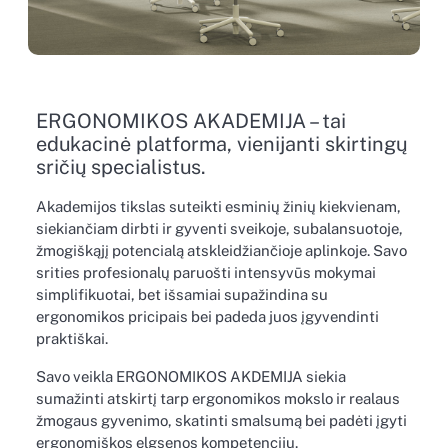
ERGONOMIKOS AKADEMIJA – tai
edukacinė platforma, vienijanti skirtingų
sričių specialistus.
Akademijos tikslas suteikti esminių žinių kiekvienam,
siekiančiam dirbti ir gyventi sveikoje, subalansuotoje,
žmogiškąjį potencialą atskleidžiančioje aplinkoje. Savo
srities profesionalų paruošti intensyvūs mokymai
simplifikuotai, bet išsamiai supažindina su
ergonomikos pricipais bei padeda juos įgyvendinti
praktiškai.
Savo veikla ERGONOMIKOS AKDEMIJA siekia
sumažinti atskirtį tarp ergonomikos mokslo ir realaus
žmogaus gyvenimo, skatinti smalsumą bei padėti įgyti
ergonomiškos elgsenos kompetencijų.