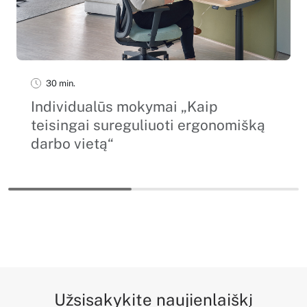
30 min.
Individualūs mokymai „Kaip
teisingai sureguliuoti ergonomišką
darbo vietą“
Užsisakykite naujienlaiškį