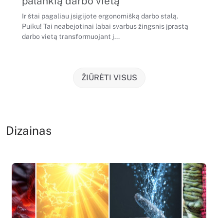
palankią darbo vietą
Ir štai pagaliau įsigijote ergonomišką darbo stalą.
Puiku! Tai neabejotinai labai svarbus žingsnis įprastą
darbo vietą transformuojant į...
ŽIŪRĖTI VISUS
Dizainas