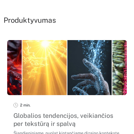
Produktyvumas
2 min.
Globalios tendencijos, veikiančios
per tekstūrą ir spalvą
Šiandieniniame, nuolat kintančiame dizaino kontekste