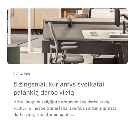
4 min.
5 žingsniai, kuriantys sveikatai
palankią darbo vietą
Ir štai pagaliau įsigijote ergonomišką darbo stalą.
Puiku! Tai neabejotinai labai svarbus žingsnis įprastą
darbo vietą transformuojant į...