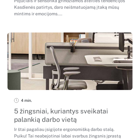
Pojūčiais ir sensorika grindžiamos ateities tendencijos
Kasdienės patirtys, daro neišmatuojamą įtaką mūsų
mintims ir emocijoms....
4 min.
5 žingsniai, kuriantys sveikatai
palankią darbo vietą
Ir štai pagaliau įsigijote ergonomišką darbo stalą.
Puiku! Tai neabejotinai labai svarbus žingsnis įprastą