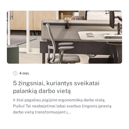
4 min.
5 žingsniai, kuriantys sveikatai
palankią darbo vietą
Ir štai pagaliau įsigijote ergonomišką darbo stalą.
Puiku! Tai neabejotinai labai svarbus žingsnis įprastą
darbo vietą transformuojant į...