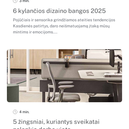
3 min.
6 kylančios dizaino bangos 2025
Pojūčiais ir sensorika grindžiamos ateities tendencijos
Kasdienės patirtys, daro neišmatuojamą įtaką mūsų
mintims ir emocijoms....
4 min.
5 žingsniai, kuriantys sveikatai