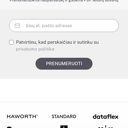
Prenumeruokite naujienlaiškį ir gaukite PDF leidinį dovanų
Patvirtinu, kad perskaičiau ir sutinku su
privatumo politika
PRENUMERUOTI