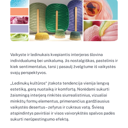
Vaikyste ir ledinukais kvepiantis interjeras šlovina
individualumą bei unikalumą. Jis nostalgiškas, pastelinis ir
kiek sentimentalus, tarsi į pasaulį žvelgtume iš vaikystės
svajų perspektyvos.
„Ledinukų kultūros“ įtakota tendencija vienija lengvą
estetiką, gerą nuotaiką ir komfortą. Norėdami sukurti
žaismingą interjerą rinkitės siurrealistinius, vizualiai
minkštų formų elementus, primenančius gardžiausius
vaikystės desertus – zefyrus ir cukraus vatą. Šviesą
atspindintys paviršiai ir visos vaivorykštės spalvos padės
sukurti nerūpestingumo efektą.