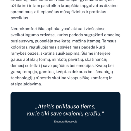
užtikrinti ir tam pasitelkia kruopščiai apgalvotus dizaino
sprendimus, atliepiančius mūsų fizinius ir protinius
poreikius.
Neurokomfortiška aplinka ypač aktuali viešosiose
sveikatingumo erdvėse, kurios padeda sugrąžinti emocinę
pusiausvyrą, puoselėja sveikatą, mažina įtampą. Tamsus
koloritas, reguliuojamas apšvietimas padeda kurti
ramybės oazes, skatina susikaupimą. Šiame interjere
gausu aptakių formų, minkštų paviršių, skatinančių
dėmesį sutelkti į savo pojūčius bei emocijas. Kvapų bei
garsų terapija, gamtos įkvėptas dekoras bei išmaniųjų
technologijų rūpestis skatina visapusišką komfortą ir
atsipalaidavimą.