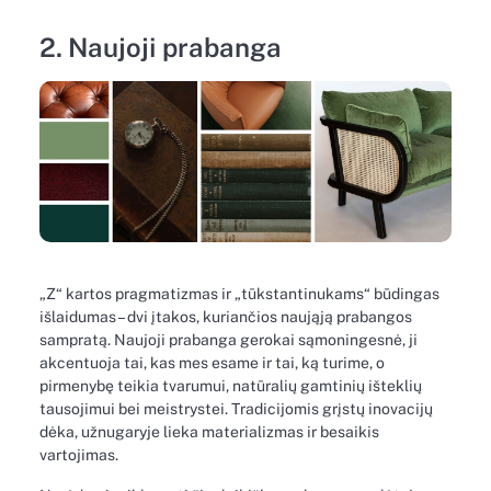
2. Naujoji prabanga
„Z“ kartos pragmatizmas ir „tūkstantinukams“ būdingas
išlaidumas – dvi įtakos, kuriančios naująją prabangos
sampratą. Naujoji prabanga gerokai sąmoningesnė, ji
akcentuoja tai, kas mes esame ir tai, ką turime, o
pirmenybę teikia tvarumui, natūralių gamtinių išteklių
tausojimui bei meistrystei. Tradicijomis grįstų inovacijų
dėka, užnugaryje lieka materializmas ir besaikis
vartojimas.