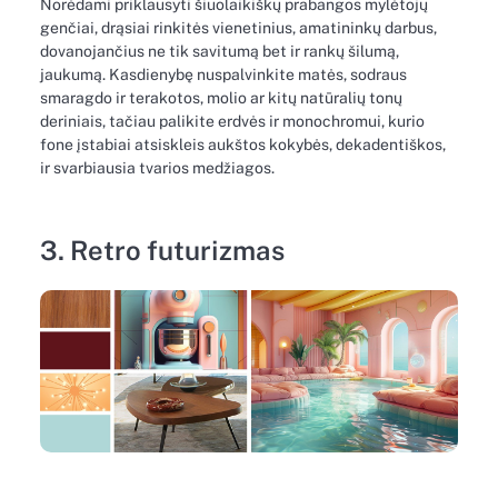
Norėdami priklausyti šiuolaikiškų prabangos mylėtojų
genčiai, drąsiai rinkitės vienetinius, amatininkų darbus,
dovanojančius ne tik savitumą bet ir rankų šilumą,
jaukumą. Kasdienybę nuspalvinkite matės, sodraus
smaragdo ir terakotos, molio ar kitų natūralių tonų
deriniais, tačiau palikite erdvės ir monochromui, kurio
fone įstabiai atsiskleis aukštos kokybės, dekadentiškos,
ir svarbiausia tvarios medžiagos.
3. Retro futurizmas