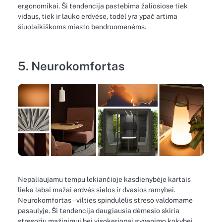
ergonomikai. Ši tendencija pastebima žaliosiose tiek
vidaus, tiek ir lauko erdvėse, todėl yra ypač artima
šiuolaikiškoms miesto bendruomenėms.
5. Neurokomfortas
Nepaliaujamu tempu lekiančioje kasdienybėje kartais
lieka labai mažai erdvės sielos ir dvasios ramybei.
Neurokomfortas – vilties spindulėlis streso valdomame
pasaulyje. Ši tendencija daugiausia dėmesio skiria
stresorių mažinimui bei visokeriopai gyvenimo kokybei