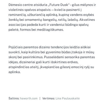
Dėmesio centre atsiduria „Future Dusk“ – gilus mėlynos ir
violetinės spalvos atspalvis — kviečia pasinerti į
raminančią, užburiančią aplinką, kupiną vandens esybės
ženklų bei ornamentų: bangelių, ratilų, lašelių. Akvatines
asociacijas padeda kurti ir vandeniui būdinga spalvų
paletė, formos bei medžiagiškumas.
Pojūčiais paremtos dizaino tendencijos leidžia aiškiai
suvokti, kaip kultūra bei gyvenimo būdas įtakoja ir mūsų
skonį bei pasirinkimus. Puoselėdami sensorika paremtas
idėjas, dizaineriai gali kurti išskirtines erdves,
atspindinčias ateitį, įkvepiančias gilesnį emocinį ryšį su
aplinka.
Šaltinis:
haworth.com
| Vertimas:
Lina Paulauskaitė