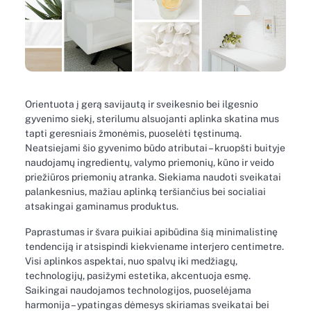
Orientuota į gerą savijautą ir sveikesnio bei ilgesnio
gyvenimo siekį, sterilumu alsuojanti aplinka skatina mus
tapti geresniais žmonėmis, puoselėti tęstinumą.
Neatsiejami šio gyvenimo būdo atributai – kruopšti buityje
naudojamų ingredientų, valymo priemonių, kūno ir veido
priežiūros priemonių atranka. Siekiama naudoti sveikatai
palankesnius, mažiau aplinką teršiančius bei socialiai
atsakingai gaminamus produktus.
Paprastumas ir švara puikiai apibūdina šią minimalistinę
tendenciją ir atsispindi kiekviename interjero centimetre.
Visi aplinkos aspektai, nuo spalvų iki medžiagų,
technologijų, pasižymi estetika, akcentuoja esmę.
Saikingai naudojamos technologijos, puoselėjama
harmonija – ypatingas dėmesys skiriamas sveikatai bei