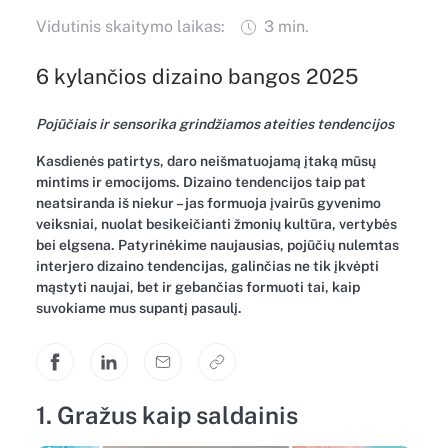
Vidutinis skaitymo laikas:
3 min.
6 kylančios dizaino bangos 2025
Pojūčiais ir sensorika grindžiamos ateities tendencijos
Kasdienės patirtys, daro neišmatuojamą įtaką mūsų
mintims ir emocijoms. Dizaino tendencijos taip pat
neatsiranda iš niekur – jas formuoja įvairūs gyvenimo
veiksniai, nuolat besikeičianti žmonių kultūra, vertybės
bei elgsena. Patyrinėkime naujausias, pojūčių nulemtas
interjero dizaino tendencijas, galinčias ne tik įkvėpti
mąstyti naujai, bet ir gebančias formuoti tai, kaip
suvokiame mus supantį pasaulį.
1. Gražus kaip saldainis