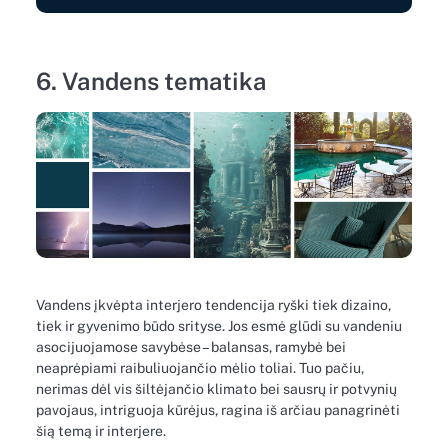
6. Vandens tematika
Vandens įkvėpta interjero tendencija ryški tiek dizaino,
tiek ir gyvenimo būdo srityse. Jos esmė glūdi su vandeniu
asocijuojamose savybėse – balansas, ramybė bei
neaprėpiami raibuliuojančio mėlio toliai. Tuo pačiu,
nerimas dėl vis šiltėjančio klimato bei sausrų ir potvynių
pavojaus, intriguoja kūrėjus, ragina iš arčiau panagrinėti
šią temą ir interjere.