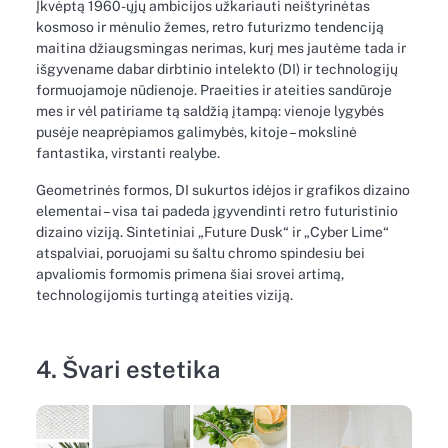
Įkvėptą 1960-ųjų ambicijos užkariauti neištyrinėtas
kosmoso ir mėnulio žemes, retro futurizmo tendenciją
maitina džiaugsmingas nerimas, kurį mes jautėme tada ir
išgyvename dabar dirbtinio intelekto (DI) ir technologijų
formuojamoje nūdienoje. Praeities ir ateities sandūroje
mes ir vėl patiriame tą saldžią įtampą: vienoje lygybės
pusėje neaprėpiamos galimybės, kitoje – mokslinė
fantastika, virstanti realybe.
Geometrinės formos, DI sukurtos idėjos ir grafikos dizaino
elementai – visa tai padeda įgyvendinti retro futuristinio
dizaino viziją. Sintetiniai „Future Dusk“ ir „Cyber Lime“
atspalviai, poruojami su šaltu chromo spindesiu bei
apvaliomis formomis primena šiai srovei artimą,
technologijomis turtingą ateities viziją.
4. Švari estetika