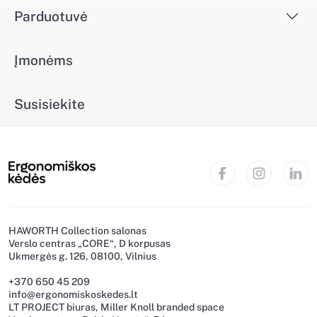
Parduotuvė
Įmonėms
Susisiekite
HAWORTH Collection salonas
Verslo centras „CORE“, D korpusas
Ukmergės g. 126, 08100, Vilnius
+370 650 45 209
info@ergonomiskoskedes.lt
LT PROJECT biuras, Miller Knoll branded space