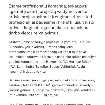
Esame profesionalų komanda, sukaupusi
ilgametę patirtį projektų valdymo, verslo
erdvių projektavimo ir įrengimo srityse, tad
profesionaliai padėsime įsirengti jūsų verslo
erdves diegiant ergonomikos ir palankios
darbo vietos reikalavimus.
Atstovaujame pasaulyje pripažintus gamintojus iš JAV,
Skandinavijos ir Vakarų Europos šalių. Mūsų
profesionalumą ir kompetenciją vertina ir mus savo
išskirtiniais atstovais Lietuvoje pasirinko tokios pasaulyje
garsios kompanijos kaip
Haworth
(JAV),
Herman Miller
(JAV),
Lammhults
(Švedija),
Sedus
(Vokietija),
Actiu
(Ispanija) ir daugelis kitų.
Gausiose mūsų įmonių grupės salonų ekspozicijose, kurių
2
bendras plotas arti 1500 m
, galite apžiūrėti ir išbandyti
įvairius gaminius, kad įsitikintumėte jų kokybe, komfortu
ir tinkamumu būtent Jūsų projektui.
Per 16-ka įmonės veiklos metų įgyvendinome virš 1000