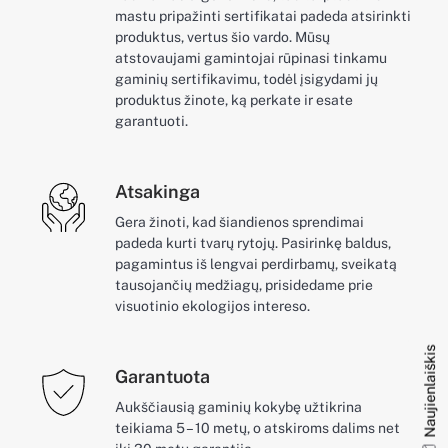
mastu pripažinti sertifikatai padeda atsirinkti
produktus, vertus šio vardo. Mūsų
atstovaujami gamintojai rūpinasi tinkamu
gaminių sertifikavimu, todėl įsigydami jų
produktus žinote, ką perkate ir esate
garantuoti.
Atsakinga
Gera žinoti, kad šiandienos sprendimai
padeda kurti tvarų rytojų. Pasirinkę baldus,
pagamintus iš lengvai perdirbamų, sveikatą
tausojančių medžiagų, prisidedame prie
visuotinio ekologijos intereso.
Naujienlaiškis
Garantuota
Aukščiausią gaminių kokybę užtikrina
teikiama 5 – 10 metų, o atskiroms dalims net