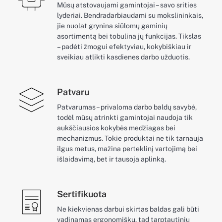
Mūsų atstovaujami gamintojai – savo srities
lyderiai. Bendradarbiaudami su mokslininkais,
jie nuolat grynina siūlomų gaminių
asortimentą bei tobulina jų funkcijas. Tikslas
– padėti žmogui efektyviau, kokybiškiau ir
sveikiau atlikti kasdienes darbo užduotis.
Patvaru
Patvarumas – privaloma darbo baldų savybė,
todėl mūsų atrinkti gamintojai naudoja tik
aukščiausios kokybės medžiagas bei
mechanizmus. Tokie produktai ne tik tarnauja
ilgus metus, mažina perteklinį vartojimą bei
išlaidavimą, bet ir tausoja aplinką.
Sertifikuota
Ne kiekvienas darbui skirtas baldas gali būti
vadinamas ergonomišku, tad tarptautiniu