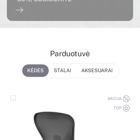
Parduotuvė
KĖDĖS
STALAI
AKSESUARAI
AKCIJA
TOP