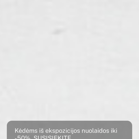
Kėdėms iš ekspozicijos nuolaidos iki
-50%, SUSISIEKITE