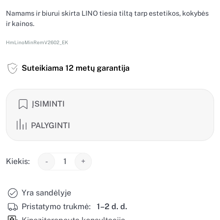
Namams ir biurui skirta LINO tiesia tiltą tarp estetikos, kokybės
ir kainos.
HmLinoMinRemV2602_EK
Suteikiama 12 metų garantija
ĮSIMINTI
PALYGINTI
Kiekis:
-
+
Yra sandėlyje
Pristatymo trukmė:
1–2 d. d.