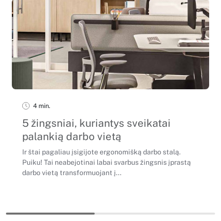
4 min.
5 žingsniai, kuriantys sveikatai
palankią darbo vietą
Ir štai pagaliau įsigijote ergonomišką darbo stalą.
Puiku! Tai neabejotinai labai svarbus žingsnis įprastą
darbo vietą transformuojant į...