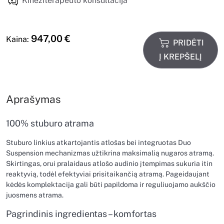
Kineziterapeuto konsultacija
947,00
€
Kaina:
PRIDĖTI
Į KREPŠELĮ
Aprašymas
100% stuburo atrama
Stuburo linkius atkartojantis atlošas bei integruotas Duo
Suspension mechanizmas užtikrina maksimalią nugaros atramą.
Skirtingas, orui pralaidaus atlošo audinio įtempimas sukuria itin
reaktyvią, todėl efektyviai prisitaikančią atramą. Pageidaujant
kėdės komplektacija gali būti papildoma ir reguliuojamo aukščio
juosmens atrama.
Pagrindinis ingredientas – komfortas