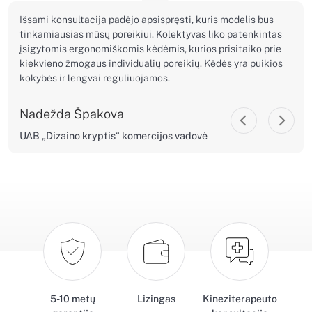
Išsami konsultacija padėjo apsispręsti, kuris modelis bus
tinkamiausias mūsų poreikiui. Kolektyvas liko patenkintas
įsigytomis ergonomiškomis kėdėmis, kurios prisitaiko prie
kiekvieno žmogaus individualių poreikių. Kėdės yra puikios
kokybės ir lengvai reguliuojamos.
Nadežda Špakova
UAB „Dizaino kryptis“ komercijos vadovė
5-10 metų
Lizingas
Kineziterapeuto