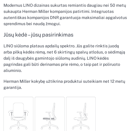
Modernus LINO dizainas sukurtas remiantis daugiau nei 50 metų
sukaupta Herman Miller kompanijos patirtimi. Integruotas
autentiškas kompanijos DNR garantuoja maksimaliai apgalvotus
sprendimus bei naudą žmogui.
Jūsų kėdė – jūsų pasirinkimas
LINO siūloma plataus apdailų spektro. Jūs galite rinktis juodą
arba pilką kėdės rėmą, net 6 skirtingų spalvų atlošus, o sėdimąją
dalį iš daugybės gamintojo siūlomų audinių. LINO kėdės
pagrindas gali būti derinamas prie rėmo, o taip pat ir poliruoto
aliuminio.
Herman Miller kokybę užtikrina produktui suteikiam net 12 metų
garantija.