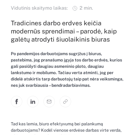
Vidutinis skaitymo laikas:
2 min.
Tradicines darbo erdves keičia
modernūs sprendimai – parodė, kaip
galėtų atrodyti šiuolaikinis biuras
Po pandemijos darbuotojams sugrįžus į biurus,
pastebima, jog pranašumo įgyja tos darbo erdvės, kurios
gali pasiūlyti daugiau asmeninio ploto, daugiau
lankstumo ir mobilumo. Tačiau verta atminti, jog per
didelė atskirtis tarp darbuotojų taip pat nėra veiksminga,
nes juk svarbiausia – bendradarbiavimas.
Tad kas lemia, biuro efektyvumą bei palankumą
darbuotojams? Kodėl vienose erdvėse darbas virte verda,