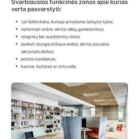
Svarbiausios funkcinės zonos apie kurias
verta pasvarstyti:
tyli biblioteka, kurioje privaloma laikytis tylos;
neformali erdvė, skirta idėjų generavimui;
renginių bei susibūrimų vieta;
lanksti
lounge
stiliaus erdvė, skirta socialiai
aktyviam darbui;
poilsio kambarys;
kavinė, bufetas ar virtuvėlė.