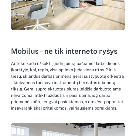
Mobilus – ne tik interneto ryšys
Ar teko kada užsukti į judrų biurą pačiame darbo dienos
įkarštyje, kai, regis, visa aplinka juda vienu ritmu? Ir iš
tiesų, sklandus darbas primena gerai sustyguotą orkestrą
– kiekvienas turi savo instrumentą bei natas ir bendrą
tikslą. Gerai suprojektuotas biuras leidžia darbuotojams
nevaržomai atlikti užduotis ir pasirūpina, jog darbo
priemonės būtų lengvai pasiekiamos, o erdvės – paprastai
ir savarankiškai pritaikomos įvairiausiems poreikiams.