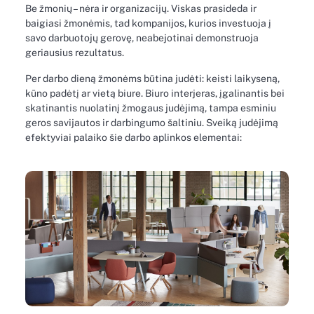
Be žmonių – nėra ir organizacijų. Viskas prasideda ir
baigiasi žmonėmis, tad kompanijos, kurios investuoja į
savo darbuotojų gerovę, neabejotinai demonstruoja
geriausius rezultatus.
Per darbo dieną žmonėms būtina judėti: keisti laikyseną,
kūno padėtį ar vietą biure. Biuro interjeras, įgalinantis bei
skatinantis nuolatinį žmogaus judėjimą, tampa esminiu
geros savijautos ir darbingumo šaltiniu. Sveiką judėjimą
efektyviai palaiko šie darbo aplinkos elementai: