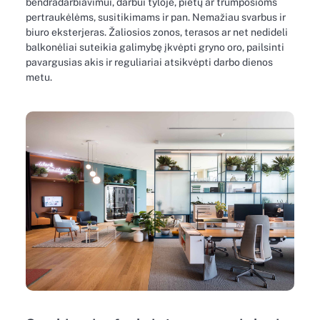
bendradarbiavimui, darbui tyloje, pietų ar trumposioms
pertraukėlėms, susitikimams ir pan. Nemažiau svarbus ir
biuro eksterjeras. Žaliosios zonos, terasos ar net nedideli
balkonėliai suteikia galimybę įkvėpti gryno oro, pailsinti
pavargusias akis ir reguliariai atsikvėpti darbo dienos
metu.