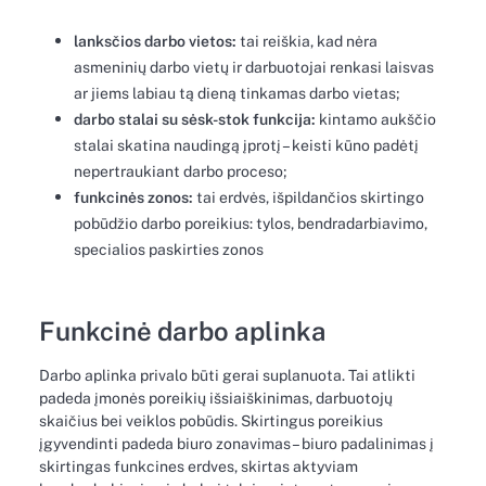
lanksčios darbo vietos:
tai reiškia, kad nėra
asmeninių darbo vietų ir darbuotojai renkasi laisvas
ar jiems labiau tą dieną tinkamas darbo vietas;
darbo stalai su sėsk-stok funkcija:
kintamo aukščio
stalai skatina naudingą įprotį – keisti kūno padėtį
nepertraukiant darbo proceso;
funkcinės zonos:
tai erdvės, išpildančios skirtingo
pobūdžio darbo poreikius: tylos, bendradarbiavimo,
specialios paskirties zonos
Funkcinė darbo aplinka
Darbo aplinka privalo būti gerai suplanuota. Tai atlikti
padeda įmonės poreikių išsiaiškinimas, darbuotojų
skaičius bei veiklos pobūdis. Skirtingus poreikius
įgyvendinti padeda biuro zonavimas – biuro padalinimas į
skirtingas funkcines erdves, skirtas aktyviam