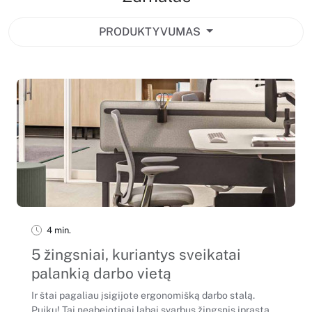
PRODUKTYVUMAS
4 min.
5 žingsniai, kuriantys sveikatai
palankią darbo vietą
Ir štai pagaliau įsigijote ergonomišką darbo stalą.
Puiku! Tai neabejotinai labai svarbus žingsnis įprastą