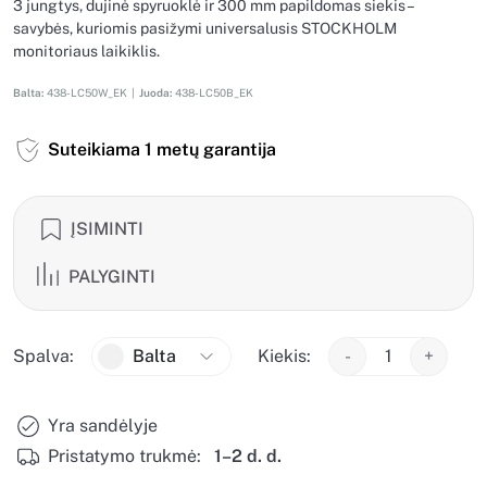
3 jungtys, dujinė spyruoklė ir 300 mm papildomas siekis –
savybės, kuriomis pasižymi universalusis STOCKHOLM
monitoriaus laikiklis.
Balta:
438-LC50W_EK |
Juoda:
438-LC50B_EK
Suteikiama 1 metų garantija
ĮSIMINTI
PALYGINTI
Spalva:
Balta
Kiekis:
-
+
Yra sandėlyje
Pristatymo trukmė:
1–2 d. d.