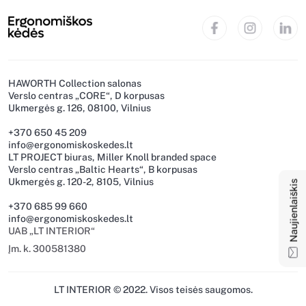
HAWORTH Collection salonas
Verslo centras „CORE“, D korpusas
Ukmergės g. 126, 08100, Vilnius
+370 650 45 209
info@ergonomiskoskedes.lt
LT PROJECT biuras, Miller Knoll branded space
Naujienlaiškis
Verslo centras „Baltic Hearts“, B korpusas
Ukmergės g. 120-2, 8105, Vilnius
+370 685 99 660
info@ergonomiskoskedes.lt
UAB „LT INTERIOR“
Įm. k. 300581380
LT INTERIOR © 2022. Visos teisės saugomos.